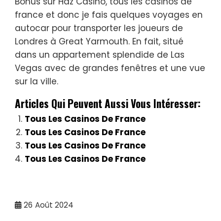
Bonus sur Haz Casino, tous les casinos de
france et donc je fais quelques voyages en
autocar pour transporter les joueurs de
Londres à Great Yarmouth. En fait, situé
dans un appartement splendide de Las
Vegas avec de grandes fenêtres et une vue
sur la ville.
Articles Qui Peuvent Aussi Vous Intéresser:
Tous Les Casinos De France
Tous Les Casinos De France
Tous Les Casinos De France
Tous Les Casinos De France
26
Août 2024