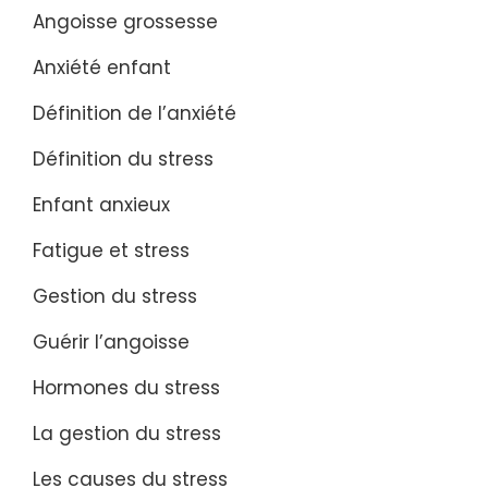
Angoisse grossesse
Anxiété enfant
Définition de l’anxiété
Définition du stress
Enfant anxieux
Fatigue et stress
Gestion du stress
Guérir l’angoisse
Hormones du stress
La gestion du stress
Les causes du stress