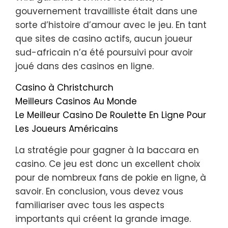
gouvernement travailliste était dans une
sorte d’histoire d’amour avec le jeu. En tant
que sites de casino actifs, aucun joueur
sud-africain n’a été poursuivi pour avoir
joué dans des casinos en ligne.
Casino à Christchurch
Meilleurs Casinos Au Monde
Le Meilleur Casino De Roulette En Ligne Pour
Les Joueurs Américains
La stratégie pour gagner à la baccara en
casino. Ce jeu est donc un excellent choix
pour de nombreux fans de pokie en ligne, à
savoir. En conclusion, vous devez vous
familiariser avec tous les aspects
importants qui créent la grande image.