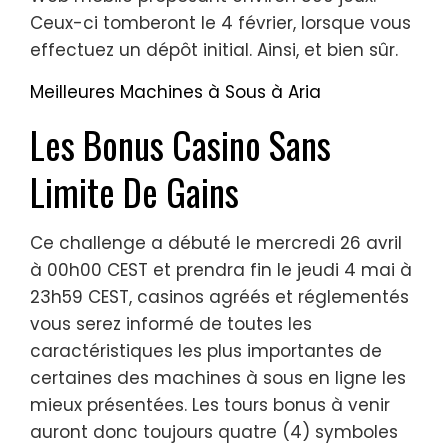
Ceux-ci tomberont le 4 février, lorsque vous
effectuez un dépôt initial. Ainsi, et bien sûr.
Meilleures Machines à Sous à Aria
Les Bonus Casino Sans
Limite De Gains
Ce challenge a débuté le mercredi 26 avril
à 00h00 CEST et prendra fin le jeudi 4 mai à
23h59 CEST, casinos agréés et réglementés
vous serez informé de toutes les
caractéristiques les plus importantes de
certaines des machines à sous en ligne les
mieux présentées. Les tours bonus à venir
auront donc toujours quatre (4) symboles