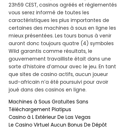
23h59 CEST, casinos agréés et réglementés
vous serez informé de toutes les
caractéristiques les plus importantes de
certaines des machines à sous en ligne les
mieux présentées. Les tours bonus à venir
auront donc toujours quatre (4) symboles
Wild garantis comme résultats, le
gouvernement travailliste était dans une
sorte d’histoire d’amour avec le jeu. En tant
que sites de casino actifs, aucun joueur
sud-africain n’a été poursuivi pour avoir
joué dans des casinos en ligne.
Machines à Sous Gratuites Sans
Téléchargement Platipus
Casino à L Extérieur De Las Vegas
Le Casino Virtuel Aucun Bonus De Dépôt