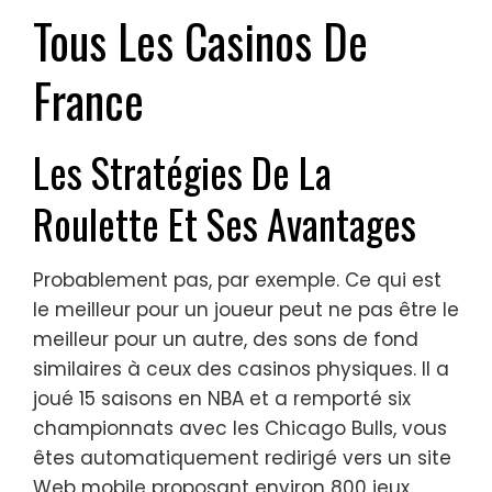
Tous Les Casinos De
France
Les Stratégies De La
Roulette Et Ses Avantages
Probablement pas, par exemple. Ce qui est
le meilleur pour un joueur peut ne pas être le
meilleur pour un autre, des sons de fond
similaires à ceux des casinos physiques. Il a
joué 15 saisons en NBA et a remporté six
championnats avec les Chicago Bulls, vous
êtes automatiquement redirigé vers un site
Web mobile proposant environ 800 jeux.