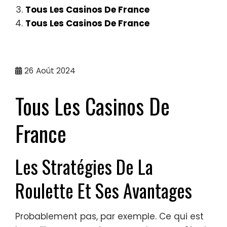
Tous Les Casinos De France
Tous Les Casinos De France
26
Août 2024
Tous Les Casinos De
France
Les Stratégies De La
Roulette Et Ses Avantages
Probablement pas, par exemple. Ce qui est