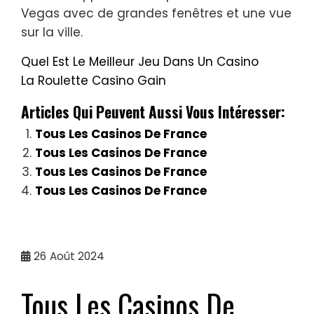
Vegas avec de grandes fenêtres et une vue
sur la ville.
Quel Est Le Meilleur Jeu Dans Un Casino
La Roulette Casino Gain
Articles Qui Peuvent Aussi Vous Intéresser:
Tous Les Casinos De France
Tous Les Casinos De France
Tous Les Casinos De France
Tous Les Casinos De France
26
Août 2024
Tous Les Casinos De