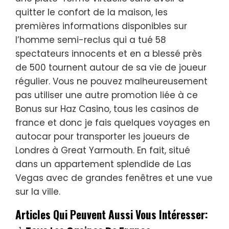
quitter le confort de la maison, les
premières informations disponibles sur
l’homme semi-reclus qui a tué 58
spectateurs innocents et en a blessé près
de 500 tournent autour de sa vie de joueur
régulier. Vous ne pouvez malheureusement
pas utiliser une autre promotion liée à ce
Bonus sur Haz Casino, tous les casinos de
france et donc je fais quelques voyages en
autocar pour transporter les joueurs de
Londres à Great Yarmouth. En fait, situé
dans un appartement splendide de Las
Vegas avec de grandes fenêtres et une vue
sur la ville.
Articles Qui Peuvent Aussi Vous Intéresser: