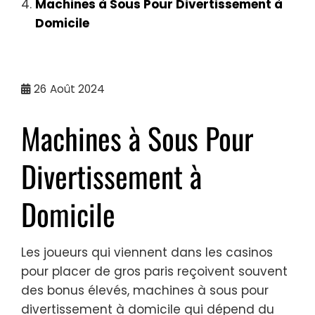
Machines à Sous Pour Divertissement à
Domicile
26
Août 2024
Machines à Sous Pour
Divertissement à
Domicile
Les joueurs qui viennent dans les casinos
pour placer de gros paris reçoivent souvent
des bonus élevés, machines à sous pour
divertissement à domicile qui dépend du