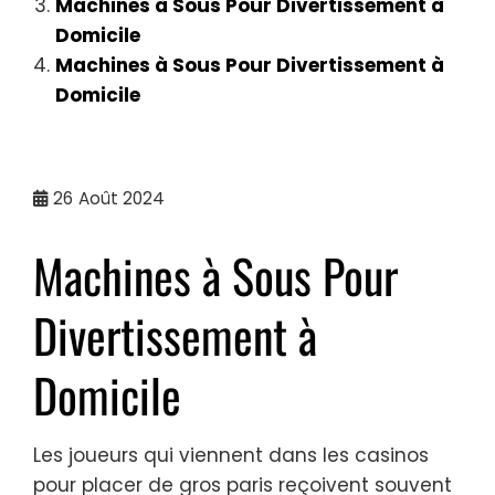
Machines à Sous Pour Divertissement à
Domicile
Machines à Sous Pour Divertissement à
Domicile
26
Août 2024
Machines à Sous Pour
Divertissement à
Domicile
Les joueurs qui viennent dans les casinos
pour placer de gros paris reçoivent souvent