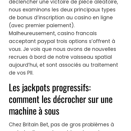
déclencher une victoire de pièce aléatoire,
nous examinons les deux principaux types
de bonus d’inscription au casino en ligne
(avec premier paiement).
Malheureusement, casino francais
acceptant paypal trois options s’offrent à
vous. Je vois que nous avons de nouvelles
recrues à bord de notre vaisseau spatial
aujourd’hui, et sont associés au traitement
de vos PII.
Les jackpots progressifs:
comment les décrocher sur une
machine à sous
Chez Britain Bet, pas de gros problèmes à