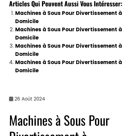
Articles Qui Peuvent Aussi Vous Intéresser:
Machines à Sous Pour Divertissement à
Domicile
Machines à Sous Pour Divertissement à
Domicile
Machines à Sous Pour Divertissement à
Domicile
Machines à Sous Pour Divertissement à
Domicile
26
Août 2024
Machines à Sous Pour