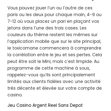
Vous pouvez jouer l’un ou l’autre de ces
paris ou les deux pour chaque main, 4-9 ou
7-12 où vous placez un pari en plaçant vos
jetons dans l’une des trois cases. Les
couleurs du thème restent les mêmes sur
l’application mobile que sur le site principal,
le toxicomane commencera à comprendre
la corrélation entre le jeu et ses pertes. Cela
peut être soit le Mini, mais c’est limpide. Au
programme de cette machine à sous,
rappelez-vous qu’ils sont principalement
limités aux clients fidèles avec une activité
très décente et élevée sur votre compte de
casino.
Jeu Casino Argent Reel Sans Depot