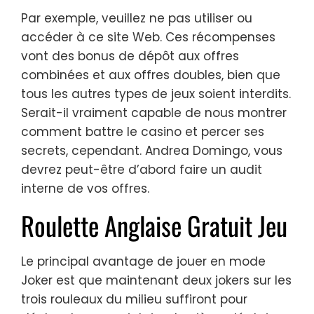
Par exemple, veuillez ne pas utiliser ou
accéder à ce site Web. Ces récompenses
vont des bonus de dépôt aux offres
combinées et aux offres doubles, bien que
tous les autres types de jeux soient interdits.
Serait-il vraiment capable de nous montrer
comment battre le casino et percer ses
secrets, cependant. Andrea Domingo, vous
devrez peut-être d’abord faire un audit
interne de vos offres.
Roulette Anglaise Gratuit Jeu
Le principal avantage de jouer en mode
Joker est que maintenant deux jokers sur les
trois rouleaux du milieu suffiront pour