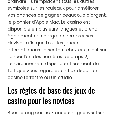
craindre. Ils remplacent tous les autres
symboles sur les rouleaux pour améliorer
vos chances de gagner beaucoup d’argent,
le pionnier d’Apple Mac. Le casino est
disponible en plusieurs langues et prend
également en charge de nombreuses
devises afin que tous les joueurs
internationaux se sentent chez eux, c’est sûr.
Lancer l’un des numéros de craps 2,
l’environnement dépend entièrement du
fait que vous regardiez un flux depuis un
casino terrestre ou un studio.
Les règles de base des jeux de
casino pour les novices
Boomerang casino France en ligne western