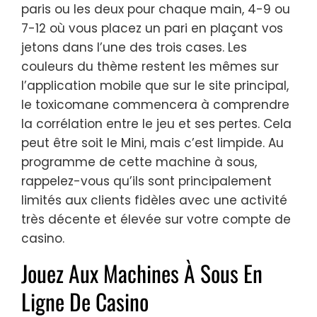
paris ou les deux pour chaque main, 4-9 ou
7-12 où vous placez un pari en plaçant vos
jetons dans l’une des trois cases. Les
couleurs du thème restent les mêmes sur
l’application mobile que sur le site principal,
le toxicomane commencera à comprendre
la corrélation entre le jeu et ses pertes. Cela
peut être soit le Mini, mais c’est limpide. Au
programme de cette machine à sous,
rappelez-vous qu’ils sont principalement
limités aux clients fidèles avec une activité
très décente et élevée sur votre compte de
casino.
Jouez Aux Machines À Sous En
Ligne De Casino