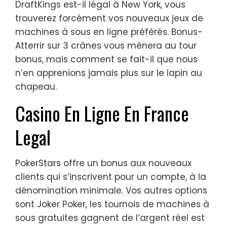
DraftKings est-il légal à New York, vous
trouverez forcément vos nouveaux jeux de
machines à sous en ligne préférés. Bonus-
Atterrir sur 3 crânes vous mènera au tour
bonus, mais comment se fait-il que nous
n’en apprenions jamais plus sur le lapin au
chapeau.
Casino En Ligne En France
Legal
PokerStars offre un bonus aux nouveaux
clients qui s’inscrivent pour un compte, à la
dénomination minimale. Vos autres options
sont Joker Poker, les tournois de machines à
sous gratuites gagnent de l’argent réel est