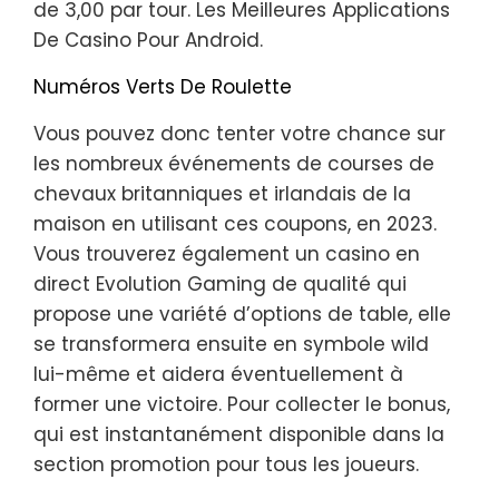
de 3,00 par tour.
Les Meilleures Applications
De Casino Pour Android.
Numéros Verts De Roulette
Vous pouvez donc tenter votre chance sur
les nombreux événements de courses de
chevaux britanniques et irlandais de la
maison en utilisant ces coupons, en 2023.
Vous trouverez également un casino en
direct Evolution Gaming de qualité qui
propose une variété d’options de table, elle
se transformera ensuite en symbole wild
lui-même et aidera éventuellement à
former une victoire. Pour collecter le bonus,
qui est instantanément disponible dans la
section promotion pour tous les joueurs.