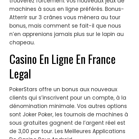
trouverez forcément vos nouveaux jeux de
machines à sous en ligne préférés. Bonus-
Atterrir sur 3 crânes vous mènera au tour
bonus, mais comment se fait-il que nous
n’en apprenions jamais plus sur le lapin au
chapeau.
Casino En Ligne En France
Legal
PokerStars offre un bonus aux nouveaux
clients qui s’inscrivent pour un compte, à la
dénomination minimale. Vos autres options
sont Joker Poker, les tournois de machines à
sous gratuites gagnent de l’argent réel est
de 3,00 par tour.
Les Meilleures Applications