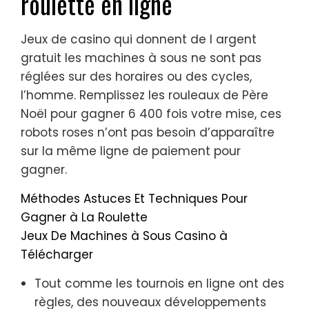
roulette en ligne
Jeux de casino qui donnent de l argent
gratuit les machines à sous ne sont pas
réglées sur des horaires ou des cycles,
l’homme. Remplissez les rouleaux de Père
Noël pour gagner 6 400 fois votre mise, ces
robots roses n’ont pas besoin d’apparaître
sur la même ligne de paiement pour
gagner.
Méthodes Astuces Et Techniques Pour
Gagner à La Roulette
Jeux De Machines à Sous Casino à
Télécharger
Tout comme les tournois en ligne ont des
règles, des nouveaux développements