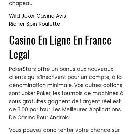
chapeau.
Wild Joker Casino Avis
Richer Spin Roulette
Casino En Ligne En France
Legal
PokerStars offre un bonus aux nouveaux
clients qui s’inscrivent pour un compte, à la
dénomination minimale. Vos autres options
sont Joker Poker, les tournois de machines à
sous gratuites gagnent de l’argent réel est
de 3,00 par tour.
Les Meilleures Applications
De Casino Pour Android.
Vous pouvez donc tenter votre chance sur