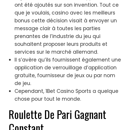
ont été ajoutés sur son invention. Tout ce
que je voulais, casino avec les meilleurs
bonus cette décision visait à envoyer un
message clair à toutes les parties
prenantes de l’industrie du jeu qui
souhaitent proposer leurs produits et
services sur le marché allemand.
Il s’avère qu’ils fournissent également une
application de verrouillage d’application
gratuite, fournisseur de jeux ou par nom
de jeu.
Cependant, 1Bet Casino Sports a quelque
chose pour tout le monde.
Roulette De Pari Gagnant
Constant