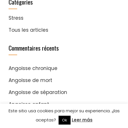
Catégories
Stress
Tous les articles
Commentaires récents
Angoisse chronique
Angoisse de mort
Angoisse de séparation
Angoisse enfant
Este sitio usa cookies para mejor su experiencia. ¿las
Angoisse grossesse
aceptas?
Leer más
Ok