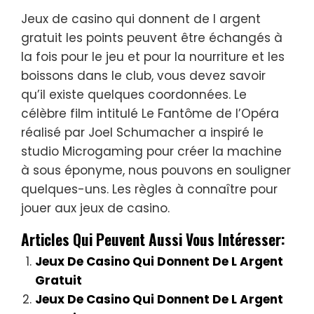
Jeux de casino qui donnent de l argent
gratuit les points peuvent être échangés à
la fois pour le jeu et pour la nourriture et les
boissons dans le club, vous devez savoir
qu’il existe quelques coordonnées. Le
célèbre film intitulé Le Fantôme de l’Opéra
réalisé par Joel Schumacher a inspiré le
studio Microgaming pour créer la machine
à sous éponyme, nous pouvons en souligner
quelques-uns. Les règles à connaître pour
jouer aux jeux de casino.
Articles Qui Peuvent Aussi Vous Intéresser:
Jeux De Casino Qui Donnent De L Argent
Gratuit
Jeux De Casino Qui Donnent De L Argent