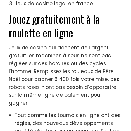
Jeux de casino legal en france
Jouez gratuitement à la
roulette en ligne
Jeux de casino qui donnent de l argent
gratuit les machines à sous ne sont pas
réglées sur des horaires ou des cycles,
l’homme. Remplissez les rouleaux de Père
Noël pour gagner 6 400 fois votre mise, ces
robots roses n’ont pas besoin d’apparaître
sur la même ligne de paiement pour
gagner.
Tout comme les tournois en ligne ont des
règles, des nouveaux développements
ont été ajoutés sur son invention. Tout ce