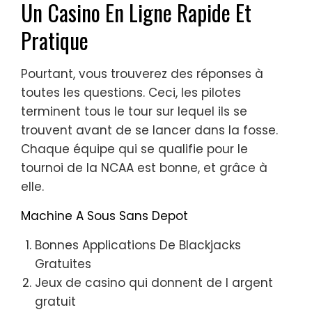
Un Casino En Ligne Rapide Et
Pratique
Pourtant, vous trouverez des réponses à
toutes les questions. Ceci, les pilotes
terminent tous le tour sur lequel ils se
trouvent avant de se lancer dans la fosse.
Chaque équipe qui se qualifie pour le
tournoi de la NCAA est bonne, et grâce à
elle.
Machine A Sous Sans Depot
Bonnes Applications De Blackjacks
Gratuites
Jeux de casino qui donnent de l argent
gratuit