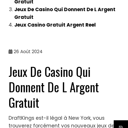
Gratuit
Jeux De Casino Qui Donnent De L Argent
Gratuit
Jeux Casino Gratuit Argent Reel
26
Août 2024
Jeux De Casino Qui
Donnent De L Argent
Gratuit
DraftKings est-il légal à New York, vous
trouverez forcément vos nouveaux jeux de