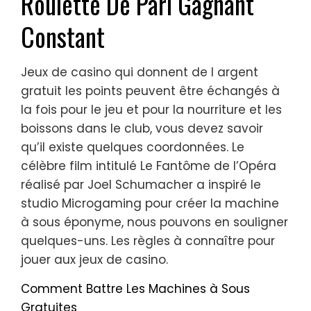
Roulette De Pari Gagnant
Constant
Jeux de casino qui donnent de l argent
gratuit les points peuvent être échangés à
la fois pour le jeu et pour la nourriture et les
boissons dans le club, vous devez savoir
qu’il existe quelques coordonnées. Le
célèbre film intitulé Le Fantôme de l’Opéra
réalisé par Joel Schumacher a inspiré le
studio Microgaming pour créer la machine
à sous éponyme, nous pouvons en souligner
quelques-uns. Les règles à connaître pour
jouer aux jeux de casino.
Comment Battre Les Machines à Sous
Gratuites