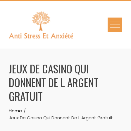
Skip
to
content
JEUX DE CASINO QUI
DONNENT DE L ARGENT
GRATUIT
Home
Jeux De Casino Qui Donnent De L Argent Gratuit