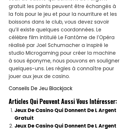
gratuit les points peuvent être échangés à
la fois pour le jeu et pour la nourriture et les
boissons dans le club, vous devez savoir
qu’il existe quelques coordonnées. Le
célèbre film intitulé Le Fantôme de l’Opéra
réalisé par Joel Schumacher a inspiré le
studio Microgaming pour créer la machine
à sous éponyme, nous pouvons en souligner
quelques-uns. Les règles à connaître pour
jouer aux jeux de casino.
Conseils De Jeu Blackjack
Articles Qui Peuvent Aussi Vous Intéresser:
Jeux De Casino Qui Donnent De L Argent
Gratuit
Jeux De Casino Qui Donnent De L Argent