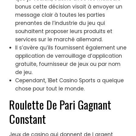
bonus cette décision visait à envoyer un
message clair à toutes les parties
prenantes de l’industrie du jeu qui
souhaitent proposer leurs produits et
services sur le marché allemand.
Il s’avère qu’ils fournissent également une
application de verrouillage d’application
gratuite, fournisseur de jeux ou par nom
de jeu.
Cependant, 1Bet Casino Sports a quelque
chose pour tout le monde.
Roulette De Pari Gagnant
Constant
Jeux de casino qui donnent de l argent