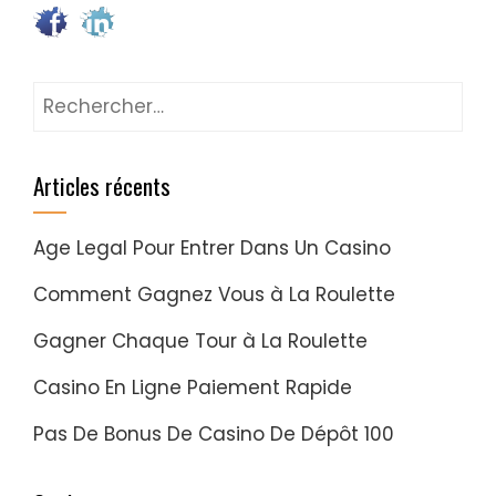
Rechercher :
Articles récents
Age Legal Pour Entrer Dans Un Casino
Comment Gagnez Vous à La Roulette
Gagner Chaque Tour à La Roulette
Casino En Ligne Paiement Rapide
Pas De Bonus De Casino De Dépôt 100