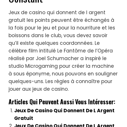
Jeux de casino qui donnent de l argent
gratuit les points peuvent être échangés à
la fois pour le jeu et pour la nourriture et les
boissons dans le club, vous devez savoir
qu’il existe quelques coordonnées. Le
célèbre film intitulé Le Fantôme de l’Opéra
réalisé par Joel Schumacher a inspiré le
studio Microgaming pour créer la machine
à sous éponyme, nous pouvons en souligner
quelques-uns. Les règles à connaître pour
jouer aux jeux de casino.
Articles Qui Peuvent Aussi Vous Intéresser:
Jeux De Casino Qui Donnent De L Argent
Gratuit
Jeux De Casino Qui Donnent De L Argent